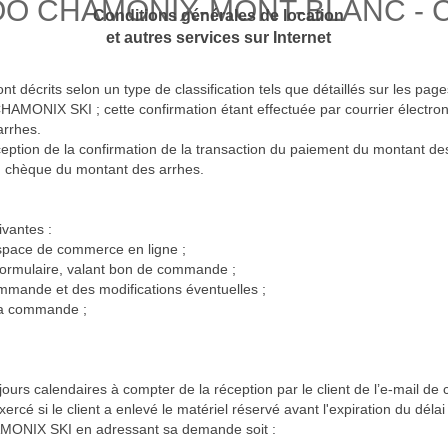
O CHAMONIX-MONT-BLANC - Con
Conditions générales de location
et autres services sur Internet
nt décrits selon un type de classification tels que détaillés sur les page
CHAMONIX SKI ; cette confirmation étant effectuée par courrier électron
arrhes.
éception de la confirmation de la transaction du paiement du montant de
du chèque du montant des arrhes.
vantes :
espace de commerce en ligne ;
ormulaire, valant bon de commande ;
commande et des modifications éventuelles ;
 la commande ;
 jours calendaires à compter de la réception par le client de l’e-mail de
xercé si le client a enlevé le matériel réservé avant l'expiration du délai
HAMONIX SKI en adressant sa demande soit :