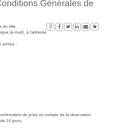
ditions Générales de
s du site.
ique (e-mail), à l'adresse
s arrhes ;
 confirmation de prise en compte de la réservation.
 de 14 jours.