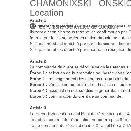
CHAMONIXSKI - ONSKIO
Location
Article 1
Les différents matériels et autres services proposés, so
Conditions Générales de Location
Ils sont disponibles sous réserve de confirmation par 
fournie par le client, après réception du paiement des 
Si le paiement est effectué par carte bancaire : dès r
Si le paiement est effectué par chèque : à réception 
Article 2
La commande du client se déroule selon les étapes sui
Étape 1 :
sélection de la prestation souhaitée dans l'
Etape 2 :
renseignement des champs obligatoires du f
Etape 3 :
vérification par le client de la saisie de sa 
Etape 4 :
acceptation des conditions générales et de
Etape 5 :
confirmation du client de sa commande.
Article 3
Le client dispose d'un délai légal de rétractation de 14
Toutefois, ce droit de rétractation ne pourra plus être e
Toute demande de rétractation doit être notifiée à C