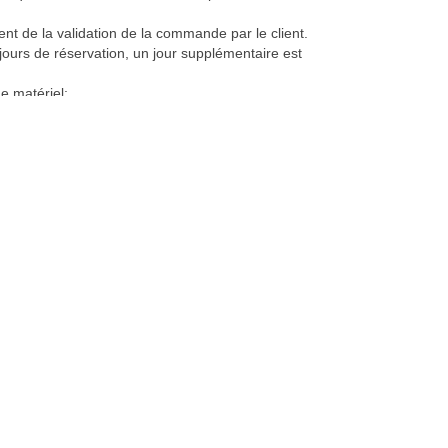
nt de la validation de la commande par le client.
jours de réservation, un jour supplémentaire est
e matériel;
KI.
mise supplémentaire, ni inclure les bons de
est indiquée dans la confirmation.
dée avec AR au plus tard, trois jours ouvrables
atériel.
i assurer un usage normal de loisirs à l'exclusion de