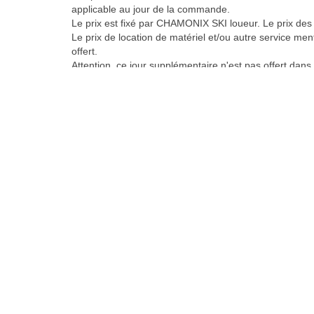
applicable au jour de la commande.
Le prix est fixé par CHAMONIX SKI loueur. Le prix des 
Le prix de location de matériel et/ou autre service me
offert.
Attention, ce jour supplémentaire n'est pas offert dans
Le prix mentionné lors de la réservation est établi pour
Le prix de location et/ou autre service ne comprend pa
L'offre internet n'est cumulable avec aucune autre pr
réduction ou autre réduction découlant d'un partenaria
Article 7
Le matériel et autres services réservés seront dispon
Toute réclamation concernant le matériel loué et/ou to
après la fin de la période retenue.
Article 8
Le matériel est réputé être en bon état et propre à une u
Le matériel loué est placé sous la responsabilité du cli
toutes compétitions hormis des épreuves organisées 
Le matériel est loué à l'usage exclusif du client et ne 
RESPONSABILITE - GARANTIE