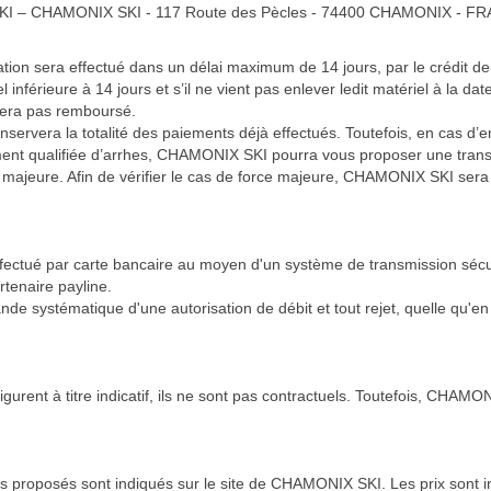
X SKI – CHAMONIX SKI - 117 Route des Pècles - 74400 CHAMONIX - F
on sera effectué dans un délai maximum de 14 jours, par le crédit de la
 inférieure à 14 jours et s’il ne vient pas enlever ledit matériel à la 
 sera pas remboursé.
nservera la totalité des paiements déjà effectués. Toutefois, en cas 
ment qualifiée d’arrhes, CHAMONIX SKI pourra vous proposer une tran
rce majeure. Afin de vérifier le cas de force majeure, CHAMONIX SKI s
fectué par carte bancaire au moyen d'un système de transmission séc
rtenaire payline.
 systématique d'une autorisation de débit et tout rejet, quelle qu'en s
rent à titre indicatif, ils ne sont pas contractuels. Toutefois, CHAMON
ces proposés sont indiqués sur le site de CHAMONIX SKI. Les prix sont 