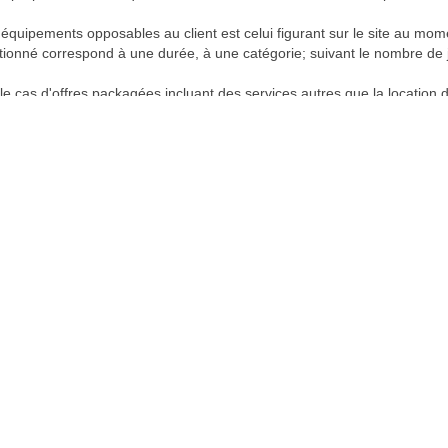
équipements opposables au client est celui figurant sur le site au mome
ntionné correspond à une durée, à une catégorie; suivant le nombre de 
 le cas d'offres packagées incluant des services autres que la location d
 la détermination des arrhes à payer lors de la réservation.
s les frais de communication liés à l'utilisation du site de CHAMONIX S
omotion : le paiement du solde en magasin ne peut être soumis à une re
t
ibles pour la période retenue dans CHAMONIX SKI loueur dont l'adresse 
ut autre service devra être adressée à ce magasin, par lettre recomman
tilisation normale. Le client est seul juge de sa capacité à utiliser ce m
ent dès qu'il en prend possession. Il doit prendre soin du matériel et lu
par des établissements agréés par CHAMONIX SKI loueur.
pourra en aucun cas être prêté ou sous loué ni confié à un tiers.